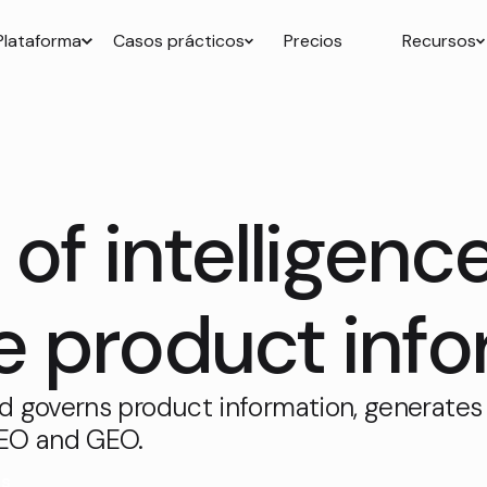
Plataforma
Casos prácticos
Precios
Recursos
of intelligenc
product info
d governs product information, generates
SEO and GEO.
is