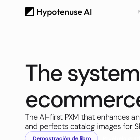
The system 
ecommerce 
The AI-first PXM that enhances an
and perfects catalog images for 
Demostración de libro
Pruébelo grat