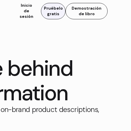
Inicio
Pruébelo
Demostración
de
gratis
de libro
sesión
e behind
rmation
 on-brand product descriptions,