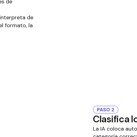
es de
interpreta de
l formato, la
PASO 2
Clasifica 
La IA coloca aut
categoría correc