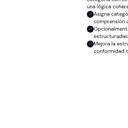
una lógica coher
Asigna categor
comprensión c
Opcionalmente
estructuradas 
Mejora la estr
conformidad c