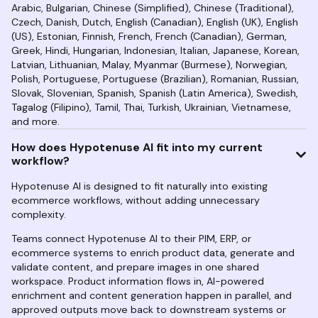
Arabic, Bulgarian, Chinese (Simplified), Chinese (Traditional),
Czech, Danish, Dutch, English (Canadian), English (UK), English
(US), Estonian, Finnish, French, French (Canadian), German,
Greek, Hindi, Hungarian, Indonesian, Italian, Japanese, Korean,
Latvian, Lithuanian, Malay, Myanmar (Burmese), Norwegian,
Polish, Portuguese, Portuguese (Brazilian), Romanian, Russian,
Slovak, Slovenian, Spanish, Spanish (Latin America), Swedish,
Tagalog (Filipino), Tamil, Thai, Turkish, Ukrainian, Vietnamese,
and more.
How does Hypotenuse AI fit into my current
workflow?
Hypotenuse AI is designed to fit naturally into existing
ecommerce workflows, without adding unnecessary
complexity.
Teams connect Hypotenuse AI to their PIM, ERP, or
ecommerce systems to enrich product data, generate and
validate content, and prepare images in one shared
workspace. Product information flows in, AI-powered
enrichment and content generation happen in parallel, and
approved outputs move back to downstream systems or